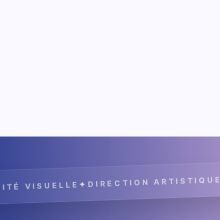
D
✦
WEB DESIGN
✦
IRECTION ARTISTIQUE