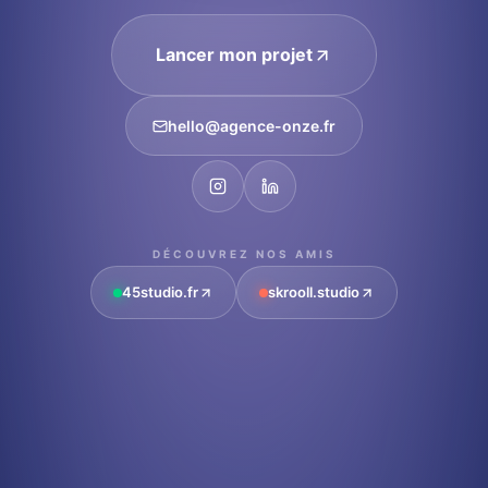
Lancer mon projet
hello@agence-onze.fr
DÉCOUVREZ NOS AMIS
45studio.fr
skrooll.studio